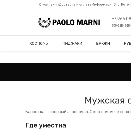
О компании
Доставка и оплата
Информация
Блог
Котн
+7 966 0
ежедневно
КОСТЮМЫ
ПИДЖАКИ
БРЮКИ
РУ
Мужская с
Барсетка — спорный аксессуар. С костюмом её носят
Где уместна