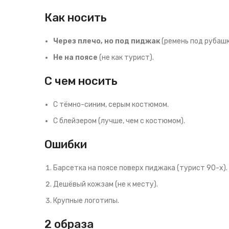
Как носить
Через плечо, но под пиджак
(ремень под рубашк
Не на поясе
(не как турист).
С чем носить
С тёмно-синим, серым костюмом.
С блейзером (лучше, чем с костюмом).
Ошибки
Барсетка на поясе поверх пиджака (турист 90-х).
Дешёвый кожзам (не к месту).
Крупные логотипы.
2 образа