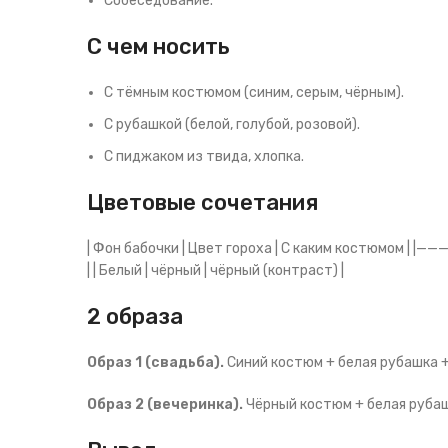
Собеседование.
С чем носить
С тёмным костюмом (синим, серым, чёрным).
С рубашкой (белой, голубой, розовой).
С пиджаком из твида, хлопка.
Цветовые сочетания
| Фон бабочки | Цвет гороха | С каким костюмом | |———
| | Белый | чёрный | чёрный (контраст) |
2 образа
Образ 1 (свадьба).
Синий костюм + белая рубашка + 
Образ 2 (вечеринка).
Чёрный костюм + белая рубашк