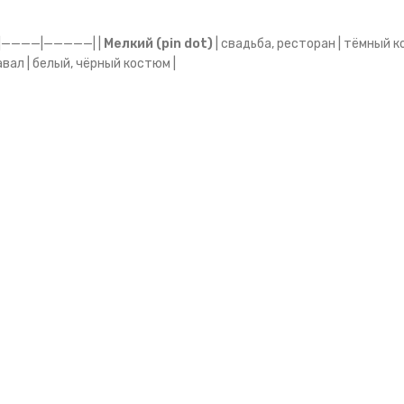
——|————|—————| |
Мелкий (pin dot)
| свадьба, ресторан | тёмный к
авал | белый, чёрный костюм |