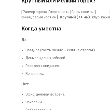
Крупный или мелкий горох?
| Размер гороха | Уместность | С чем носить | |———
синий, серый костюм | |
Крупный (7+ мм)
| клуб, карн
Когда уместна
Да:
Свадьба (гость, жених — если не строгая).
День рождения, юбилей.
Ресторан, свидание.
Вечеринка.
Нет:
Офис, деловая встреча.
Похороны.