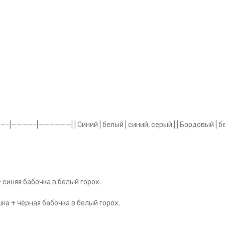
—-|————-|——————| | Синий | белый | синий, серый | | Бордовый | бел
синяя бабочка в белый горох.
а + чёрная бабочка в белый горох.