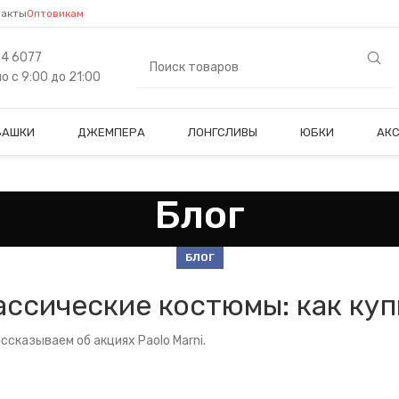
такты
Оптовикам
84 6077
 с 9:00 до 21:00
БАШКИ
ДЖЕМПЕРА
ЛОНГСЛИВЫ
ЮБКИ
АК
Блог
БЛОГ
ассические костюмы: как ку
сказываем об акциях Paolo Marni.