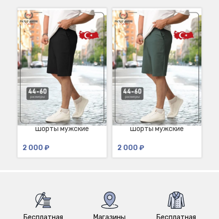
Шорты мужские
Шорты мужские
трикотажные черные
трикотажные зеленые-
т
Овар
изумруд Кадис
2 000
₽
2 000
₽
2
Бесплатная
Магазины
Бесплатная